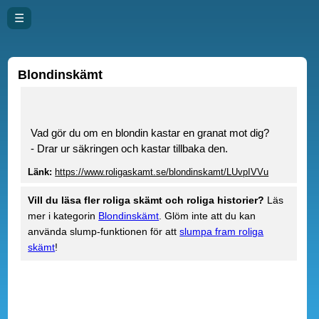
☰
Blondinskämt
Vad gör du om en blondin kastar en granat mot dig?
- Drar ur säkringen och kastar tillbaka den.
Länk:
https://www.roligaskamt.se/blondinskamt/LUvpIVVu
Vill du läsa fler roliga skämt och roliga historier?
Läs
mer i kategorin
Blondinskämt
. Glöm inte att du kan
använda slump-funktionen för att
slumpa fram roliga
skämt
!