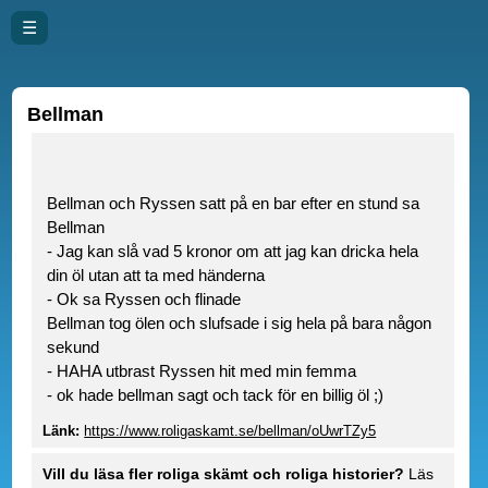
☰
Bellman
Bellman och Ryssen satt på en bar efter en stund sa
Bellman
- Jag kan slå vad 5 kronor om att jag kan dricka hela
din öl utan att ta med händerna
- Ok sa Ryssen och flinade
Bellman tog ölen och slufsade i sig hela på bara någon
sekund
- HAHA utbrast Ryssen hit med min femma
- ok hade bellman sagt och tack för en billig öl ;)
Länk:
https://www.roligaskamt.se/bellman/oUwrTZy5
Vill du läsa fler roliga skämt och roliga historier?
Läs