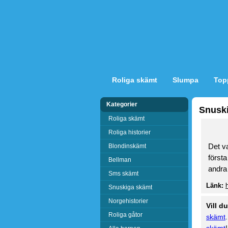
Roliga skämt
Slumpa
Top
Kategorier
Snusk
Roliga skämt
Roliga historier
Det v
Blondinskämt
först
Bellman
andra
Sms skämt
Länk:
Snuskiga skämt
Norgehistorier
Vill d
Roliga gåtor
skämt