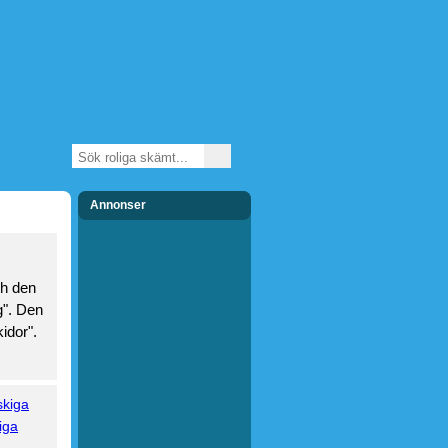
Annonser
ch den
g". Den
idor".
kiga
iga