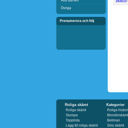
skämt
!
Alla barnen
Övriga
Prenumerera och följ
Roliga skämt
Kategorier
Roliga skämt
Roliga histori
Slumpa
Blondinskäm
Topplista
Bellman
Lägg till roliga skämt
Sms skämt