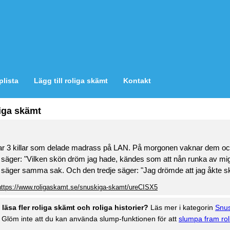
plista
Lägg till roliga skämt
Kontakt
iga skämt
ar 3 killar som delade madrass på LAN. På morgonen vaknar dem o
a säger: "Vilken skön dröm jag hade, kändes som att nån runka av mi
 säger samma sak. Och den tredje säger: "Jag drömde att jag åkte sk
https://www.roligaskamt.se/snuskiga-skamt/ureCISX5
u läsa fler roliga skämt och roliga historier?
Läs mer i kategorin
Snus
. Glöm inte att du kan använda slump-funktionen för att
slumpa fram rol