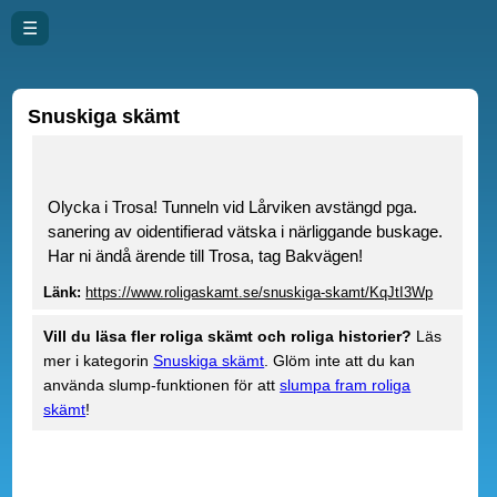
☰
Snuskiga skämt
Olycka i Trosa! Tunneln vid Lårviken avstängd pga.
sanering av oidentifierad vätska i närliggande buskage.
Har ni ändå ärende till Trosa, tag Bakvägen!
Länk:
https://www.roligaskamt.se/snuskiga-skamt/KqJtI3Wp
Vill du läsa fler roliga skämt och roliga historier?
Läs
mer i kategorin
Snuskiga skämt
. Glöm inte att du kan
använda slump-funktionen för att
slumpa fram roliga
skämt
!