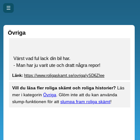
☰
Övriga
Värst vad ful lack din bil har.
- Man har ju varit ute och dratt några repor!
Länk:
https://www.roligaskamt.se/ovriga/ySD6ZIee
Vill du läsa fler roliga skämt och roliga historier?
Läs
mer i kategorin
Övriga
. Glöm inte att du kan använda
slump-funktionen för att
slumpa fram roliga skämt
!