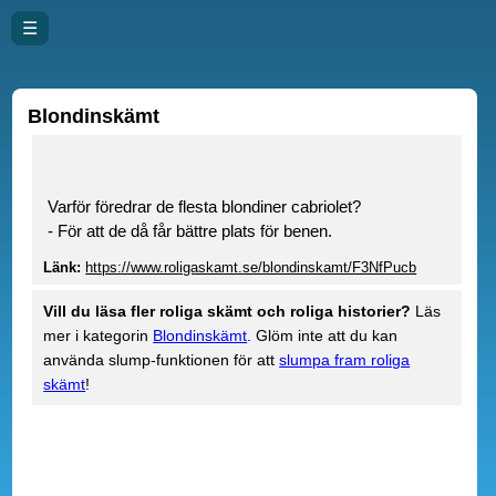
☰
Blondinskämt
Varför föredrar de flesta blondiner cabriolet?
- För att de då får bättre plats för benen.
Länk:
https://www.roligaskamt.se/blondinskamt/F3NfPucb
Vill du läsa fler roliga skämt och roliga historier?
Läs
mer i kategorin
Blondinskämt
. Glöm inte att du kan
använda slump-funktionen för att
slumpa fram roliga
skämt
!