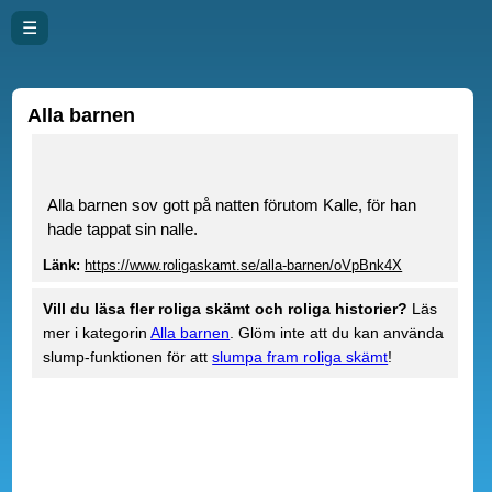
☰
Alla barnen
Alla barnen sov gott på natten förutom Kalle, för han
hade tappat sin nalle.
Länk:
https://www.roligaskamt.se/alla-barnen/oVpBnk4X
Vill du läsa fler roliga skämt och roliga historier?
Läs
mer i kategorin
Alla barnen
. Glöm inte att du kan använda
slump-funktionen för att
slumpa fram roliga skämt
!