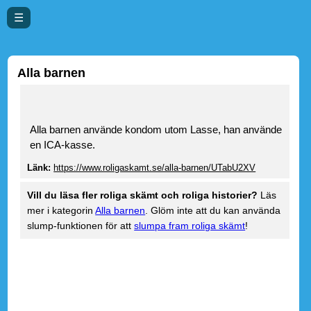
☰
Alla barnen
Alla barnen använde kondom utom Lasse, han använde
en ICA-kasse.
Länk:
https://www.roligaskamt.se/alla-barnen/UTabU2XV
Vill du läsa fler roliga skämt och roliga historier?
Läs
mer i kategorin
Alla barnen
. Glöm inte att du kan använda
slump-funktionen för att
slumpa fram roliga skämt
!